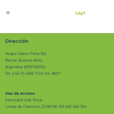
Dirección
Roque Sáenz Peña 352
Bernal, Buenos Aires,
Argentina (B1876BXD)
Tel. (+54 11) 4365 7100 Int. 5807
Vías de Acceso
Ferrocarril: Gral. Roca
Lineas de Colectivo: 22-85-98-159-263-266-324